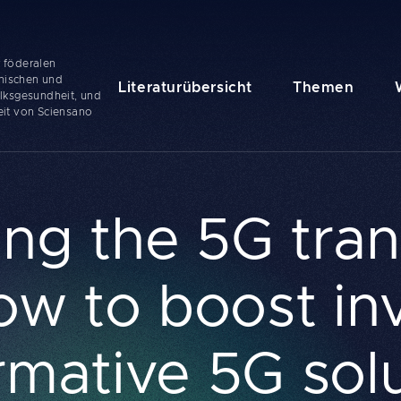
r föderalen
onischen und
Navigation
Literaturübersicht
Themen
lksgesundheit, und
principale
it von Sciensano
ng the 5G trans
w to boost in
rmative 5G sol