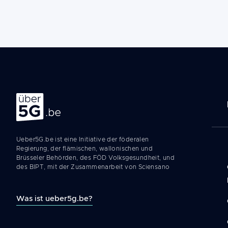
Na
Über 5G
pr
Ueber5G.be ist eine Initiative der föderalen
Regierung, der flämischen, wallonischen und
Brüsseler Behörden, des FÖD Volksgesundheit, und
des BIPT, mit der Zusammenarbeit von Sciensano
Was ist ueber5g.be?