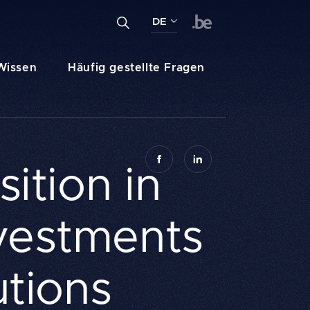
Einen Suchbegriff eingeben ...
DE
Suche
FR
Wissen
Häufig gestellte Fragen
NL
DE
ition in
vestments
utions