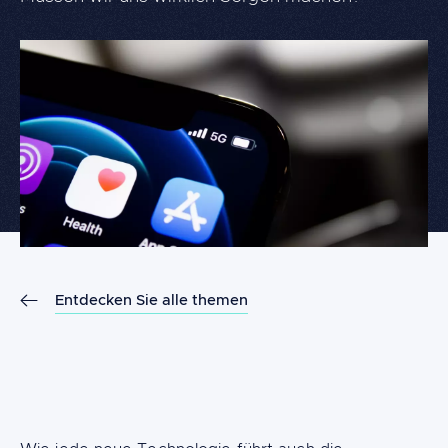
FR
NL
DE
Entdecken Sie alle themen
Content