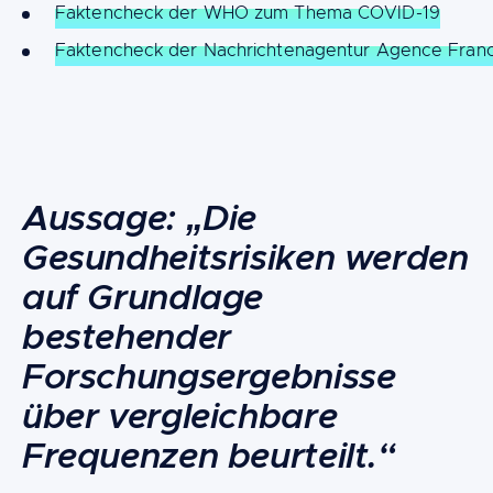
Faktencheck der WHO zum Thema COVID-19
Faktencheck der Nachrichtenagentur Agence Fran
Content
Aussage: „Die
Gesundheitsrisiken werden
auf Grundlage
bestehender
Forschungsergebnisse
über vergleichbare
Frequenzen beurteilt.“