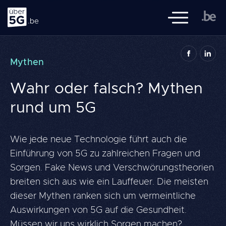
Ueber 5G
Mobile Navigat
Ueber5G.be ist eine Initiative der föderalen Regierung, der
Mythen
flämischen, wallonischen und Brüsseler Behörden, des FÖD
Volksgesundheit, und des BIPT, mit der Zusammenarbeit von
Wahr oder falsch? Mythen
Sciensano
rund um 5G
Navigation
Literaturübersicht
principale
Themen
Wie jede neue Technologie führt auch die
Einführung von 5G zu zahlreichen Fragen und
Wissen
Sorgen. Fake News und Verschwörungstheorien
Häufig gestellte Fragen
breiten sich aus wie ein Lauffeuer. Die meisten
dieser Mythen ranken sich um vermeintliche
Einen 
Auswirkungen von 5G auf die Gesundheit.
Suche
Müssen wir uns wirklich Sorgen machen?