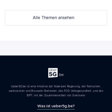
Alle Themen ansehen
Über 5G
Ueber5G.be ist eine Initiative der föderalen Regierung, der flämischen,
wallonischen und Brüsseler Behörden, des FÖD Volksgesundheit, und des
BIPT, mit der Zusammenarbeit von Sciensano
Was ist ueber5g.be?