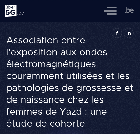
Ueber 5G
Mobile Navigat
Ueber5G.be ist eine Initiative der föderalen Regierung, der
Association entre
flämischen, wallonischen und Brüsseler Behörden, des FÖD
Volksgesundheit, und des BIPT, mit der Zusammenarbeit von
l'exposition aux ondes
Sciensano
électromagnétiques
Navigation
Literaturübersicht
couramment utilisées et les
principale
Themen
pathologies de grossesse et
Wissen
de naissance chez les
Häufig gestellte Fragen
femmes de Yazd : une
étude de cohorte
Einen 
Suche