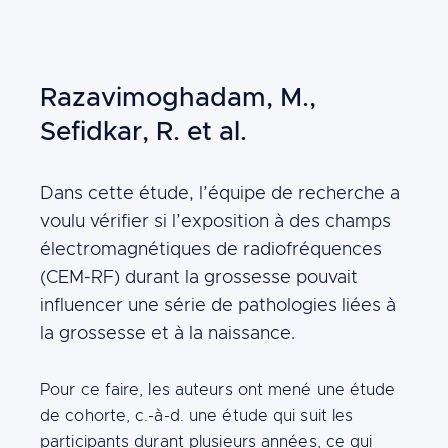
FR
NL
DE
Building
Razavimoghadam, M.,
blocks
Sefidkar, R. et al.
Content
Dans cette étude, l’équipe de recherche a
voulu vérifier si l’exposition à des champs
électromagnétiques de radiofréquences
(CEM-RF) durant la grossesse pouvait
influencer une série de pathologies liées à
la grossesse et à la naissance.
Content
Pour ce faire, les auteurs ont mené une étude
de cohorte, c.-à-d. une étude qui suit les
participants durant plusieurs années, ce qui