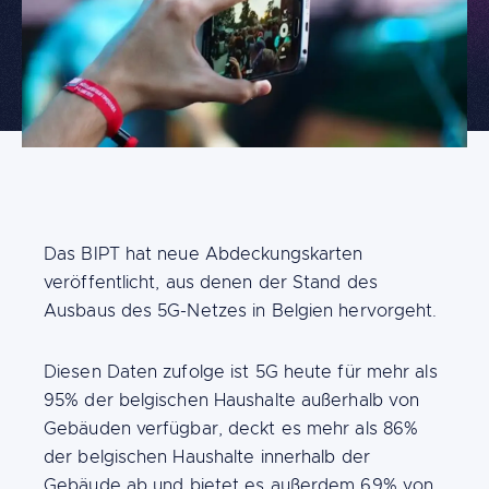
FR
NL
DE
Introduction
Das BIPT hat neue Abdeckungskarten
veröffentlicht, aus denen der Stand des
Ausbaus des 5G-Netzes in Belgien hervorgeht.
Building
Content
Diesen Daten zufolge ist 5G heute für mehr als
blocks
95% der belgischen Haushalte außerhalb von
Gebäuden verfügbar, deckt es mehr als 86%
der belgischen Haushalte innerhalb der
Gebäude ab und bietet es außerdem 69% von