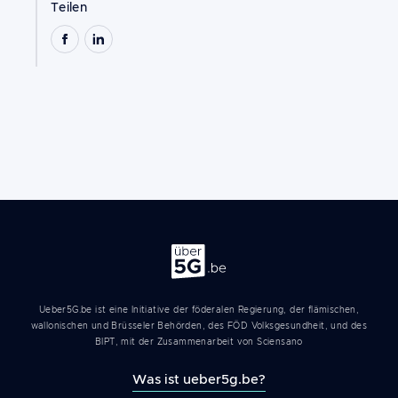
Teilen
Über 5G
Ueber5G.be ist eine Initiative der föderalen Regierung, der flämischen,
wallonischen und Brüsseler Behörden, des FÖD Volksgesundheit, und des
BIPT, mit der Zusammenarbeit von Sciensano
Was ist ueber5g.be?