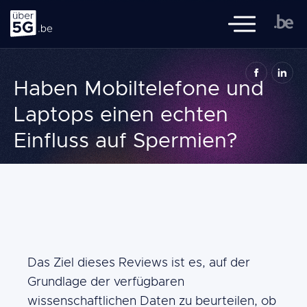
Ueber 5G
Mobile Navigat
Ueber5G.be ist eine Initiative der föderalen Regierung, der
Haben Mobiltelefone und
flämischen, wallonischen und Brüsseler Behörden, des FÖD
Volksgesundheit, und des BIPT, mit der Zusammenarbeit von
Laptops einen echten
Sciensano
Einfluss auf Spermien?
Navigation
Literaturübersicht
principale
Themen
Wissen
Häufig gestellte Fragen
Building
Content
Das Ziel dieses Reviews ist es, auf der
blocks
Einen 
Grundlage der verfügbaren
Suche
wissenschaftlichen Daten zu beurteilen, ob